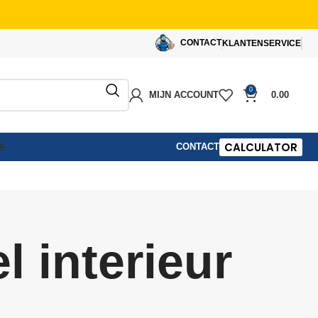
CONTACT
KLANTENSERVICE
0
MIJN ACCOUNT
0.00
CALCULATOR
CONTACT
IE
l interieur