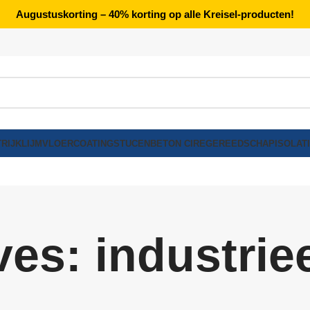
Augustuskorting – 40% korting op alle Kreisel-producten!
RIJK
LIJM
VLOERCOATING
STUCEN
BETON CIRE
GEREEDSCHAP
ISOLAT
es: industriee