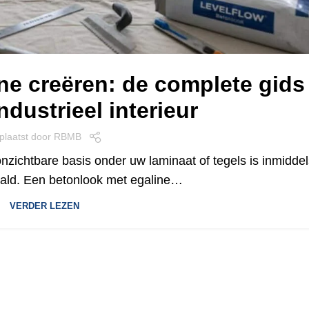
ne creëren: de complete gids
ndustrieel interieur
plaatst door
RBMB
nzichtbare basis onder uw laminaat of tegels is inmiddel
aald. Een betonlook met egaline…
VERDER LEZEN