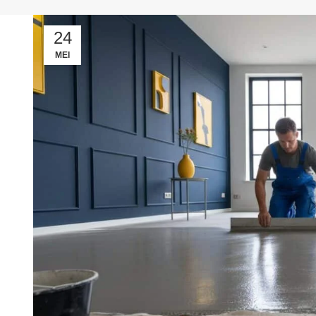
24
MEI