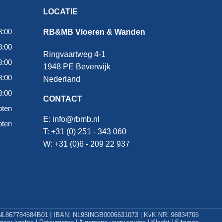
LOCATIE
8:00
RB&MB Vloeren & Wanden
8:00
Ringvaartweg 4-1
8:00
1948 PE Beverwijk
8:00
Nederland
8:00
CONTACT
oten
E:
info@rbmb.nl
oten
T: +31 (
0) 251 - 343 060
W: +
31 (0)6 - 209 22 937
L867784684B01 | IBAN: NL95INGB0006631073 | KvK NR: 96834706