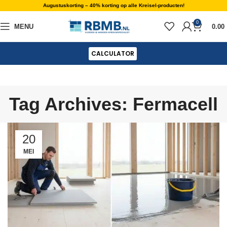
Augustuskorting – 40% korting op alle Kreisel-producten!
0
MENU
0.00
CALCULATOR
Tag Archives: Fermacell
20
MEI