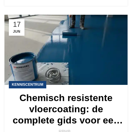
17
JUN
KENNISCENTRUM
Chemisch resistente
vloercoating: de
complete gids voor een
ijzersterke vloer
RBMB