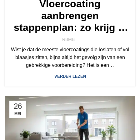
Vloercoating
aanbrengen
stappenplan: zo krijg je
een professioneel
RBMB
resultaat
Wist je dat de meeste vloercoatings die loslaten of vol
blaasjes zitten, bijna altijd het gevolg zijn van een
gebrekkige voorbereiding? Het is een…
VERDER LEZEN
26
MEI