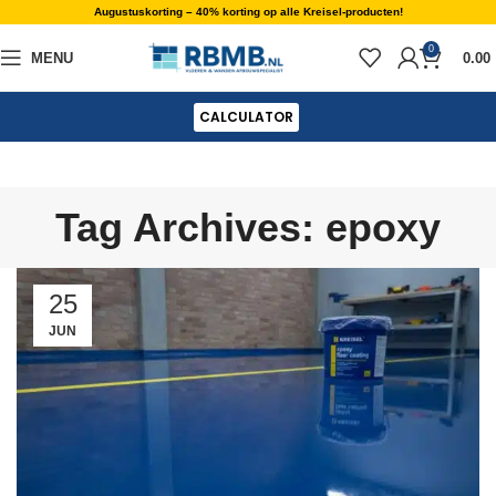
Augustuskorting – 40% korting op alle Kreisel-producten!
0
MENU
0.00
CALCULATOR
Tag Archives: epoxy
25
JUN