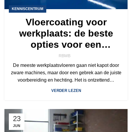
KENNISCENTRUM
Vloercoating voor
werkplaats: de beste
opties voor een
ijzersterke vloer
RBMB
De meeste werkplaatsvloeren gaan niet kapot door
zware machines, maar door een gebrek aan de juiste
voorbereiding en hechting. Het is ontzettend…
VERDER LEZEN
23
JUN