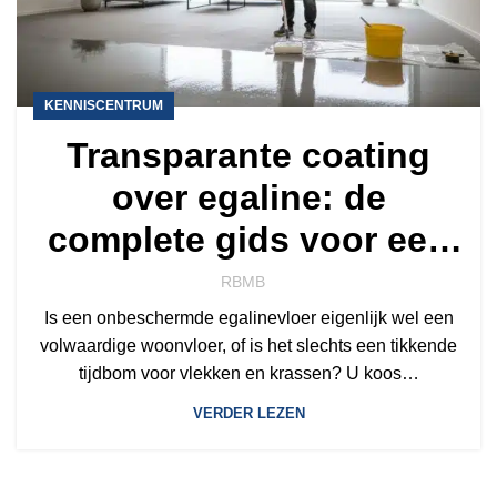
KENNISCENTRUM
Transparante coating
over egaline: de
complete gids voor een
industriële woonvloer
RBMB
Is een onbeschermde egalinevloer eigenlijk wel een
volwaardige woonvloer, of is het slechts een tikkende
tijdbom voor vlekken en krassen? U koos…
VERDER LEZEN