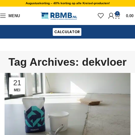
Augustuskorting – 40% korting op alle Kreisel-producten!
0
MENU
0.00
CALCULATOR
Tag Archives: dekvloer
21
MEI