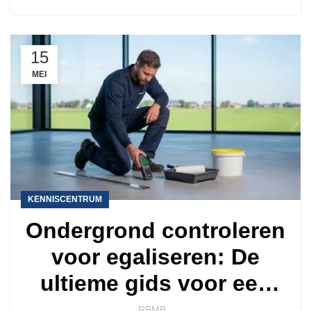
15
MEI
KENNISCENTRUM
Ondergrond controleren
voor egaliseren: De
ultieme gids voor een
perfecte vloer
RBMB