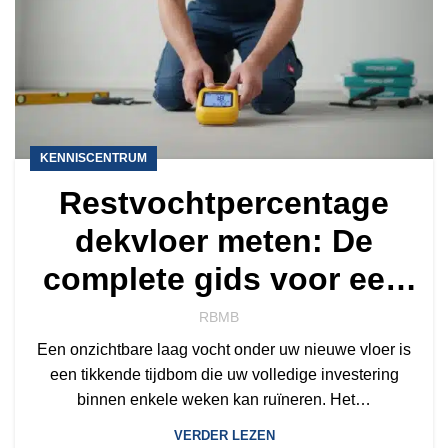
KENNISCENTRUM
Restvochtpercentage
dekvloer meten: De
complete gids voor een
veilige vloerinstallatie
RBMB
Een onzichtbare laag vocht onder uw nieuwe vloer is
een tikkende tijdbom die uw volledige investering
binnen enkele weken kan ruïneren. Het…
VERDER LEZEN