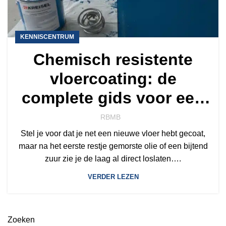
KENNISCENTRUM
Chemisch resistente
vloercoating: de
complete gids voor een
ijzersterke vloer
RBMB
Stel je voor dat je net een nieuwe vloer hebt gecoat,
maar na het eerste restje gemorste olie of een bijtend
zuur zie je de laag al direct loslaten….
VERDER LEZEN
Zoeken