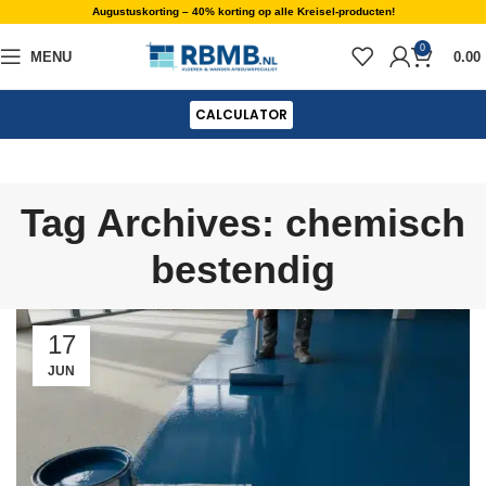
Augustuskorting – 40% korting op alle Kreisel-producten!
0
MENU
0.00
CALCULATOR
Tag Archives: chemisch
bestendig
17
JUN