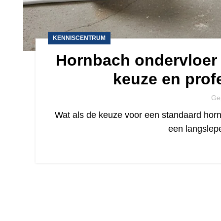
KENNISCENTRUM
Hornbach ondervloer 
keuze en prof
Ge
Wat als de keuze voor een standaard hornb
een langslep