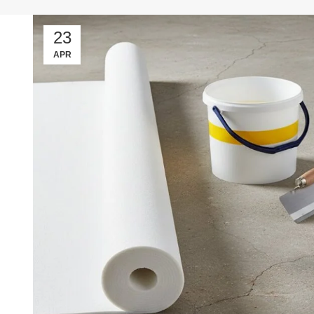
23
APR