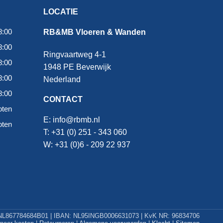
LOCATIE
8:00
RB&MB Vloeren & Wanden
8:00
Ringvaartweg 4-1
8:00
1948 PE Beverwijk
8:00
Nederland
8:00
CONTACT
oten
E:
info@rbmb.nl
oten
T: +31 (
0) 251 - 343 060
W: +
31 (0)6 - 209 22 937
L867784684B01 | IBAN: NL95INGB0006631073 | KvK NR: 96834706