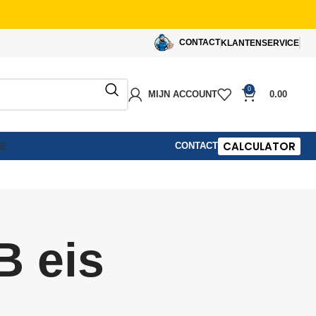
CONTACT
KLANTENSERVICE
0
MIJN ACCOUNT
0.00
CALCULATOR
CONTACT
IE
B eis