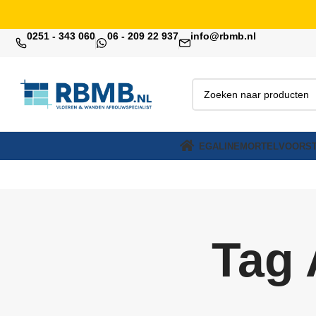
0251 - 343 060
06 - 209 22 937
info@rbmb.nl
EGALINE
MORTEL
VOORST
Tag 