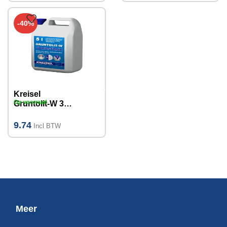
-40%
Kreisel
Op voorraad
Gruntolit-W 301
voorstrijk 5L
9.74
Incl BTW
Meer