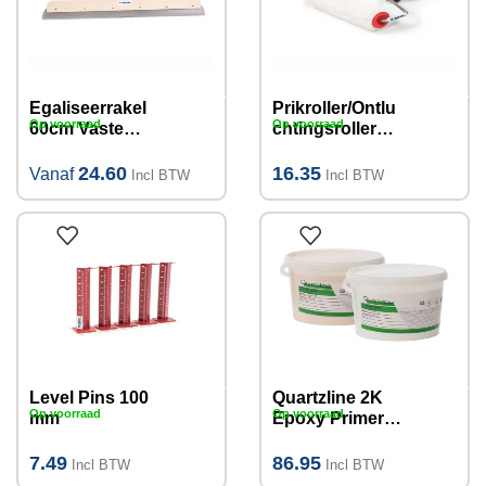
Egaliseerrakel
Prikroller/Ontlu
Op voorraad
Op voorraad
60cm Vaste
chtingsroller
Vertanding
nylon
(verschillende
pinhoogte
24.60
16.35
Vanaf
Incl BTW
Incl BTW
maten)
11mm, 25 cm
Level Pins 100
Quartzline 2K
Op voorraad
Op voorraad
mm
Epoxy Primer
GW 5kg I 35m²
7.49
86.95
Incl BTW
Incl BTW