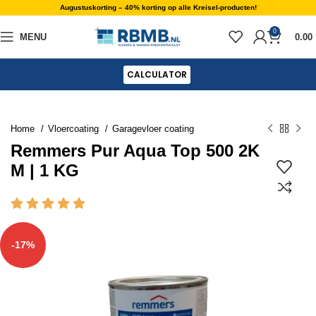
Augustuskorting – 40% korting op alle Kreisel-producten!
0
MENU
0.00
CALCULATOR
Home
Vloercoating
Garagevloer coating
Remmers Pur Aqua Top 500 2K
M | 1 KG
-17%