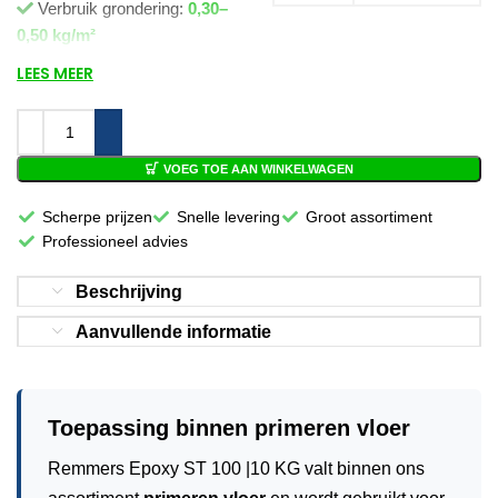
Verbruik grondering:
0,30–
0,50 kg/m²
LEES MEER
Temperatuur:
+8°C tot
+30°C
Weekmakervrij, nonyl- en
alkylfenolvrij
VOEG TOE AAN WINKELWAGEN
Scherpe prijzen
Snelle levering
Groot assortiment
Professioneel advies
Beschrijving
Aanvullende informatie
Toepassing binnen primeren vloer
Remmers Epoxy ST 100 |10 KG valt binnen ons