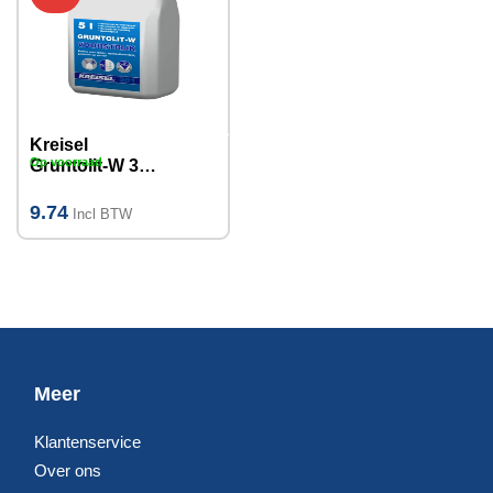
Kreisel
Op voorraad
Gruntolit-W 301
voorstrijk 5L
9.74
Incl BTW
Meer
Klantenservice
Over ons