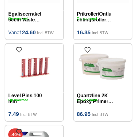
Egaliseerrakel
Prikroller/Ontlu
Op voorraad
Op voorraad
60cm Vaste
chtingsroller
Vertanding
nylon
(verschillende
pinhoogte
24.60
16.35
Vanaf
Incl BTW
Incl BTW
maten)
11mm, 25 cm
Level Pins 100
Quartzline 2K
Op voorraad
Op voorraad
mm
Epoxy Primer
GW 5kg I 35m²
7.49
86.95
Incl BTW
Incl BTW
-40%