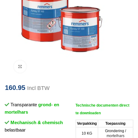
Klik om te vergroten
160.95
Incl BTW
Transparante
grond- en
Technische documenten direct
mortelhars
te downloaden
Mechanisch & chemisch
Verpakking
Toepassing
belastbaar
Grondering /
10 KG
mortelhars