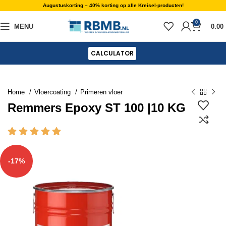
Augustuskorting – 40% korting op alle Kreisel-producten!
0
MENU
0.00
CALCULATOR
Home
Vloercoating
Primeren vloer
Remmers Epoxy ST 100 |10 KG
-17%