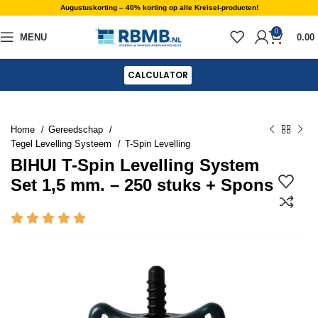
Augustuskorting – 40% korting op alle Kreisel-producten!
0
MENU
0.00
CALCULATOR
Home
Gereedschap
Tegel Levelling Systeem
T-Spin Levelling
BIHUI T-Spin Levelling System
Set 1,5 mm. – 250 stuks + Spons