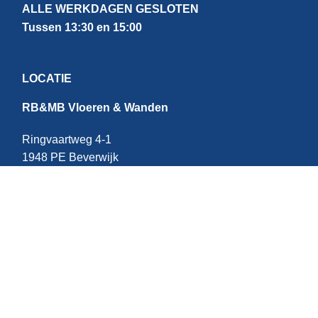
ALLE WERKDAGEN GESLOTEN
Tussen 13:30 en 15:00
LOCATIE
RB&MB Vloeren & Wanden
Ringvaartweg 4-1
1948 PE Beverwijk
Nederland
CONTACT
E:
info@rbmb.nl
T: +31 (
0) 251 - 343 060
W: +
31 (0)6 - 209 22 937