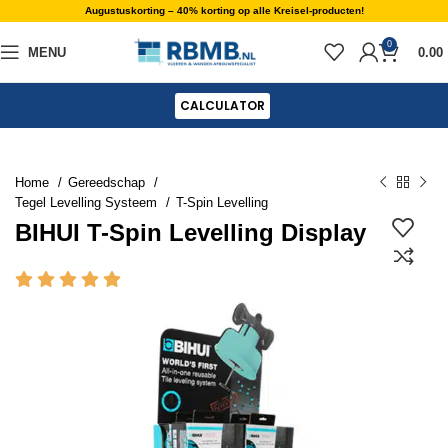
Augustuskorting – 40% korting op alle Kreisel-producten!
0
MENU
0.00
CALCULATOR
Home
Gereedschap
Tegel Levelling Systeem
T-Spin Levelling
BIHUI T-Spin Levelling Display