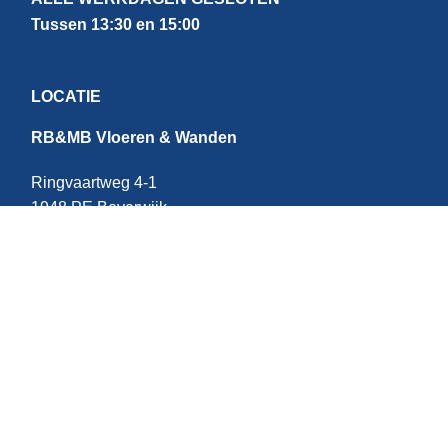
Tussen 13:30 en 15:00
LOCATIE
RB&MB Vloeren & Wanden
Ringvaartweg 4-1
1948 PE Beverwijk
Nederland
CONTACT
E:
info@rbmb.nl
T: +31 (
0) 251 - 343 060
W: +
31 (0)6 - 209 22 937