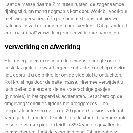
Laat de massa daarna 2 minuten rusten, de zogenaamde
rijpingstijd, en meng nogmaals kort door. Werk bij voorkeur
met twee personen: één persoon mixt constant nieuwe
batches, terwijl de ander de mortel verdeelt. Dit garandeert
een “nat-in-nat” verwerking zonder zichtbare aanzetten.
Verwerking en afwerking
Stel de egaliseerrakel in op de gewenste hoogte om de
juiste laagdikte te waarborgen. Zodra de mortel op de vloer
ligt, gebruikt u de prikroller om de vloeistof te ontluchten.
Rol kruislings door de natte massa. Hiermee verwijdert u
luchtbellen die anders kleine kraterachtige gaatjes
(pinholes) in het oppervlak achterlaten. Let scherp op de
omgevingscondities tijdens het droogproces. Een
temperatuur tussen de 15 en 20 graden Celsius is ideaal.
Vermijd tocht en direct zonlicht op de vloer; dit veroorzaakt
te snelle verdamping en leidt in 85% van de gevallen tot
krimpscheuren. Laat de vloer minimaal 24 uur onbelast