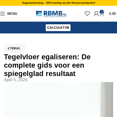
Augustuskorting – 40% korting op alle Kreisel-producten!
0
MENU
0.00
CALCULATOR
TERUG
Tegelvloer egaliseren: De
complete gids voor een
spiegelglad resultaat
April 5, 2026