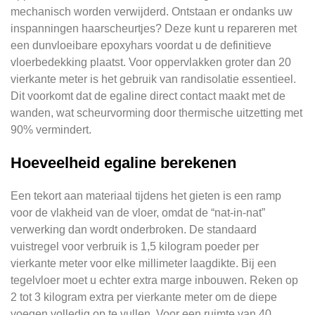
mechanisch worden verwijderd. Ontstaan er ondanks uw
inspanningen haarscheurtjes? Deze kunt u repareren met
een dunvloeibare epoxyhars voordat u de definitieve
vloerbedekking plaatst. Voor oppervlakken groter dan 20
vierkante meter is het gebruik van randisolatie essentieel.
Dit voorkomt dat de egaline direct contact maakt met de
wanden, wat scheurvorming door thermische uitzetting met
90% vermindert.
Hoeveelheid egaline berekenen
Een tekort aan materiaal tijdens het gieten is een ramp
voor de vlakheid van de vloer, omdat de “nat-in-nat”
verwerking dan wordt onderbroken. De standaard
vuistregel voor verbruik is 1,5 kilogram poeder per
vierkante meter voor elke millimeter laagdikte. Bij een
tegelvloer moet u echter extra marge inbouwen. Reken op
2 tot 3 kilogram extra per vierkante meter om de diepe
voegen volledig op te vullen. Voor een ruimte van 40