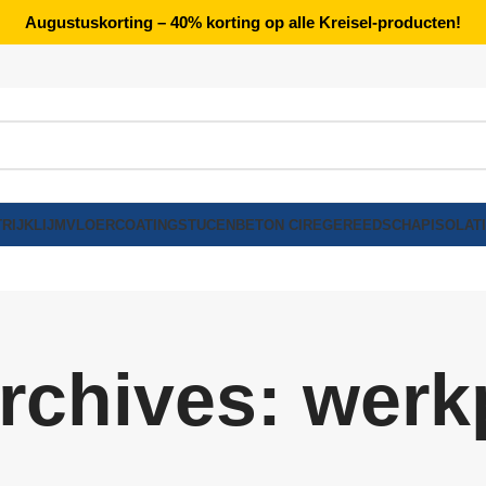
Augustuskorting – 40% korting op alle Kreisel-producten!
RIJK
LIJM
VLOERCOATING
STUCEN
BETON CIRE
GEREEDSCHAP
ISOLAT
rchives: werk