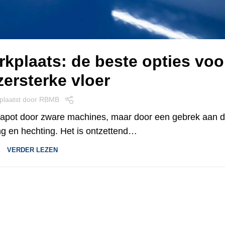
rkplaats: de beste opties voo
zersterke vloer
plaatst door
RBMB
kapot door zware machines, maar door een gebrek aan 
ng en hechting. Het is ontzettend…
VERDER LEZEN