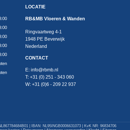
LOCATIE
8:00
RB&MB Vloeren & Wanden
8:00
Ringvaartweg 4-1
8:00
1948 PE Beverwijk
8:00
Nederland
8:00
CONTACT
oten
E:
info@rbmb.nl
oten
T: +31 (
0) 251 - 343 060
W: +
31 (0)6 - 209 22 937
L867784684B01 | IBAN: NL95INGB0006631073 | KvK NR: 96834706