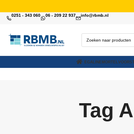
0251 - 343 060
06 - 209 22 937
info@rbmb.nl
EGALINE
MORTEL
VOORST
Tag A