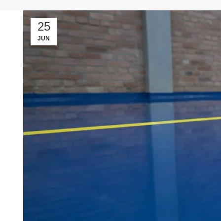
25
JUN