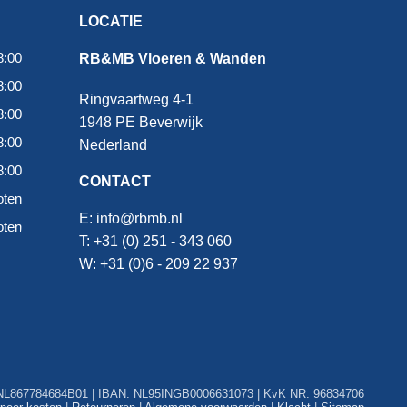
LOCATIE
8:00
RB&MB Vloeren & Wanden
8:00
Ringvaartweg 4-1
8:00
1948 PE Beverwijk
8:00
Nederland
8:00
CONTACT
oten
E:
info@rbmb.nl
oten
T: +31 (
0) 251 - 343 060
W: +
31 (0)6 - 209 22 937
L867784684B01 | IBAN: NL95INGB0006631073 | KvK NR: 96834706