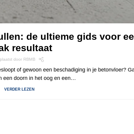
ullen: de ultieme gids voor e
ak resultaat
plaatst door
RBMB
esloopt of gewoon een beschadiging in je betonvloer? G
jn een doorn in het oog en een…
VERDER LEZEN