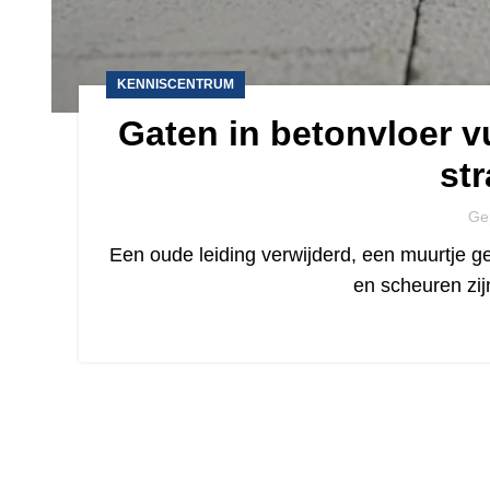
KENNISCENTRUM
Gaten in betonvloer v
str
Ge
Een oude leiding verwijderd, een muurtje g
en scheuren zi