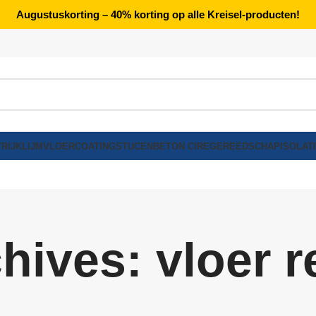
Augustuskorting – 40% korting op alle Kreisel-producten!
RIJK
LIJM
VLOERCOATING
STUCEN
BETON CIRE
GEREEDSCHAP
ISOLAT
hives: vloer r