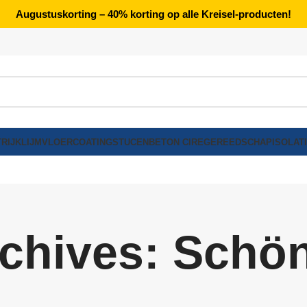
Augustuskorting – 40% korting op alle Kreisel-producten!
RIJK
LIJM
VLOERCOATING
STUCEN
BETON CIRE
GEREEDSCHAP
ISOLAT
rchives: Schö