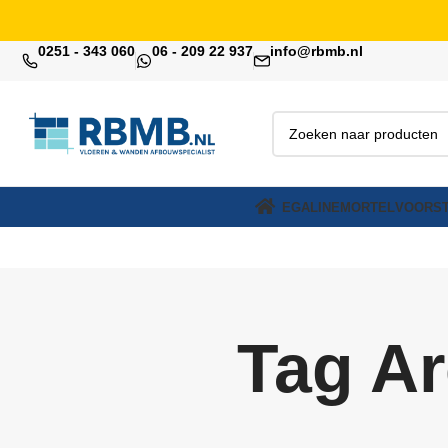
0251 - 343 060
06 - 209 22 937
info@rbmb.nl
EGALINE
MORTEL
VOORST
Tag A