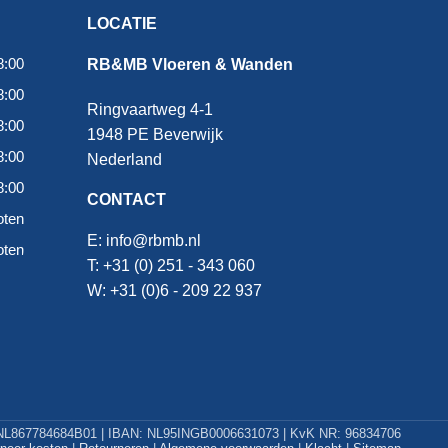
LOCATIE
8:00
RB&MB Vloeren & Wanden
8:00
Ringvaartweg 4-1
8:00
1948 PE Beverwijk
8:00
Nederland
8:00
CONTACT
oten
E:
info@rbmb.nl
oten
T: +31 (
0) 251 - 343 060
W: +
31 (0)6 - 209 22 937
L867784684B01 | IBAN: NL95INGB0006631073 | KvK NR: 96834706