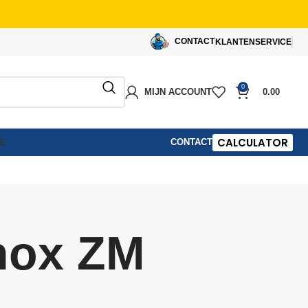
CONTACT
KLANTENSERVICE
0
MIJN ACCOUNT
0.00
CALCULATOR
CONTACT
IE
nox ZM