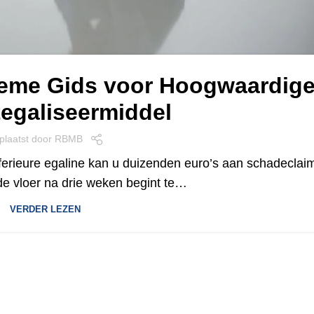
ieme Gids voor Hoogwaardig
egaliseermiddel
plaatst door
RBMB
nferieure egaline kan u duizenden euro’s aan schadeclai
e vloer na drie weken begint te…
VERDER LEZEN