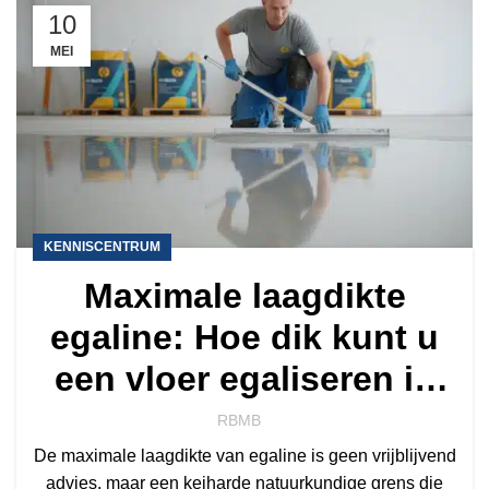
10
MEI
KENNISCENTRUM
Maximale laagdikte
egaline: Hoe dik kunt u
een vloer egaliseren in
2026?
RBMB
De maximale laagdikte van egaline is geen vrijblijvend
advies, maar een keiharde natuurkundige grens die