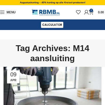
Augustuskorting – 40% korting op alle Kreisel-producten!
0
MENU
0.00
CALCULATOR
Tag Archives: M14
aansluiting
09
APR