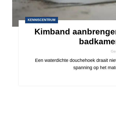
KENNISCENTRUM
Kimband aanbrengen
badkamer
Ge
Een waterdichte douchehoek draait niet
spanning op het mat