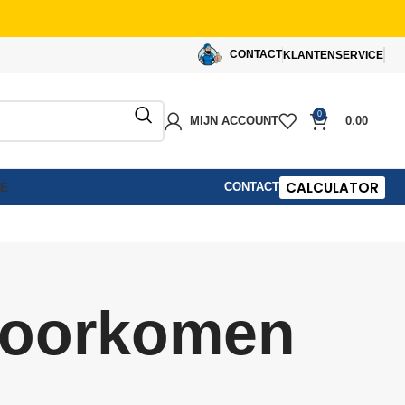
CONTACT
KLANTENSERVICE
0
MIJN ACCOUNT
0.00
CALCULATOR
CONTACT
IE
 voorkomen