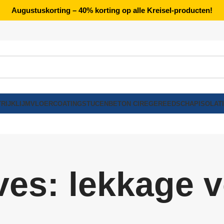
Augustuskorting – 40% korting op alle Kreisel-producten!
RIJK
LIJM
VLOERCOATING
STUCEN
BETON CIRE
GEREEDSCHAP
ISOLAT
ves: lekkage