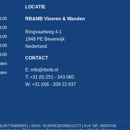
LOCATIE
8:00
RB&MB Vloeren & Wanden
8:00
Ringvaartweg 4-1
8:00
1948 PE Beverwijk
8:00
Nederland
8:00
CONTACT
oten
E:
info@rbmb.nl
oten
T: +31 (
0) 251 - 343 060
W: +
31 (0)6 - 209 22 937
L867784684B01 | IBAN: NL95INGB0006631073 | KvK NR: 96834706