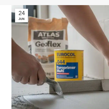
24
JUN