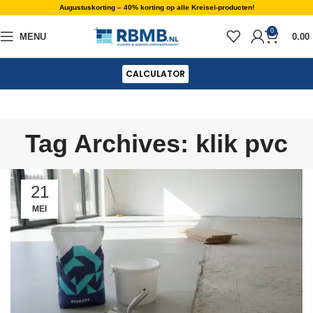
Augustuskorting – 40% korting op alle Kreisel-producten!
0
MENU
0.00
CALCULATOR
Tag Archives: klik pvc
21
MEI