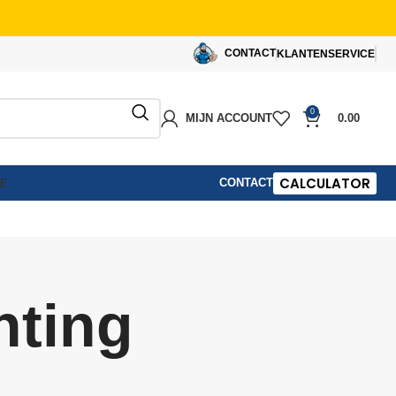
CONTACT
KLANTENSERVICE
0
MIJN ACCOUNT
0.00
CALCULATOR
CONTACT
IE
hting