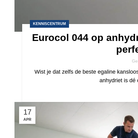
KENNISCENTRUM
Eurocol 044 op anhydr
perf
Ge
Wist je dat zelfs de beste egaline kansloo
anhydriet is dé
17
APR