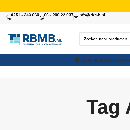
0251 - 343 060
06 - 209 22 937
info@rbmb.nl
EGALINE
MORTEL
VOORST
Tag 