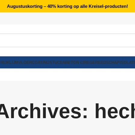
Augustuskorting – 40% korting op alle Kreisel-producten!
RIJK
LIJM
VLOERCOATING
STUCEN
BETON CIRE
GEREEDSCHAP
ISOLAT
Archives: hec