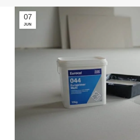
07
JUN