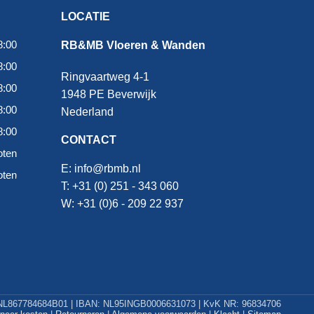
LOCATIE
8:00
RB&MB Vloeren & Wanden
8:00
Ringvaartweg 4-1
8:00
1948 PE Beverwijk
8:00
Nederland
8:00
CONTACT
oten
E:
info@rbmb.nl
oten
T: +31 (
0) 251 - 343 060
W: +
31 (0)6 - 209 22 937
L867784684B01 | IBAN: NL95INGB0006631073 | KvK NR: 96834706