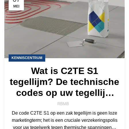
MEI
KENNISCENTRUM
Wat is C2TE S1
tegellijm? De technische
codes op uw tegellijm
uitgelegd
RBMB
De code C2TE S1 op een zak tegellijm is geen loze
marketingterm; het is een cruciale verzekeringspolis
voor uw tegelwerk tegen thermische spanningen…