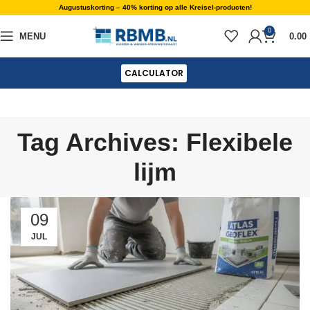
Augustuskorting – 40% korting op alle Kreisel-producten!
0
MENU
0.00
CALCULATOR
Tag Archives: Flexibele
lijm
09
JUL