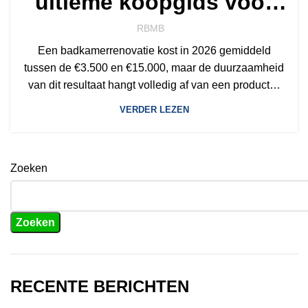
ultieme koopgids voor
2026
RBMB
Een badkamerrenovatie kost in 2026 gemiddeld
tussen de €3.500 en €15.000, maar de duurzaamheid
van dit resultaat hangt volledig af van een product…
VERDER LEZEN
Zoeken
Zoeken
RECENTE BERICHTEN