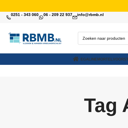
0251 - 343 060
06 - 209 22 937
info@rbmb.nl
EGALINE
MORTEL
VOORST
Tag 