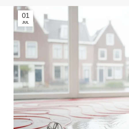
01
JUL