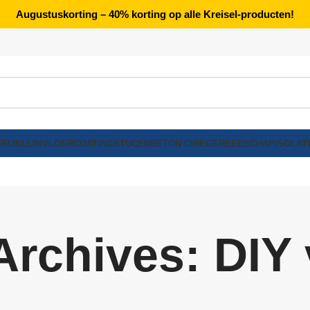
Augustuskorting – 40% korting op alle Kreisel-producten!
RIJK
LIJM
VLOERCOATING
STUCEN
BETON CIRE
GEREEDSCHAP
ISOLAT
Archives: DIY 