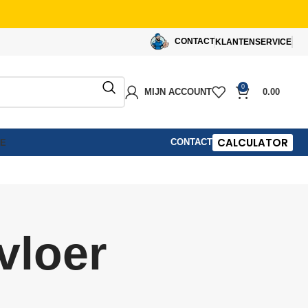
CONTACT
KLANTENSERVICE
0
MIJN ACCOUNT
0.00
CALCULATOR
CONTACT
IE
vloer