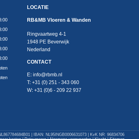
LOCATIE
8:00
RB&MB Vloeren & Wanden
8:00
Ringvaartweg 4-1
8:00
1948 PE Beverwijk
8:00
Nederland
8:00
CONTACT
oten
E:
info@rbmb.nl
oten
T: +31 (
0) 251 - 343 060
W: +
31 (0)6 - 209 22 937
L867784684B01 | IBAN: NL95INGB0006631073 | KvK NR: 96834706