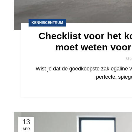
KENNISCENTRUM
Checklist voor het k
moet weten voor 
Ge
Wist je dat de goedkoopste zak egaline v
perfecte, spieg
13
APR