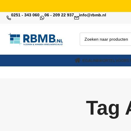
0251 - 343 060
06 - 209 22 937
info@rbmb.nl
EGALINE
MORTEL
VOORST
Tag 