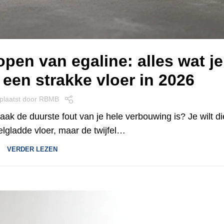
open van egaline: alles wat je
een strakke vloer in 2026
plaatst door
RBMB
aak de duurste fout van je hele verbouwing is? Je wilt di
elgladde vloer, maar de twijfel…
VERDER LEZEN