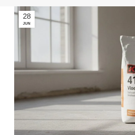
28
JUN