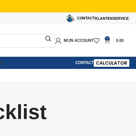
CONTACT
KLANTENSERVICE
0
MIJN ACCOUNT
0.00
CALCULATOR
CONTACT
IE
klist