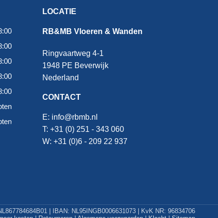
LOCATIE
8:00
RB&MB Vloeren & Wanden
8:00
Ringvaartweg 4-1
8:00
1948 PE Beverwijk
8:00
Nederland
8:00
CONTACT
oten
E:
info@rbmb.nl
oten
T: +31 (
0) 251 - 343 060
W: +
31 (0)6 - 209 22 937
L867784684B01 | IBAN: NL95INGB0006631073 | KvK NR: 96834706