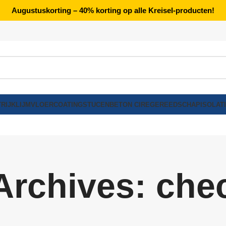
Augustuskorting – 40% korting op alle Kreisel-producten!
RIJK
LIJM
VLOERCOATING
STUCEN
BETON CIRE
GEREEDSCHAP
ISOLAT
Archives: chec