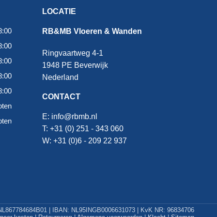
LOCATIE
8:00
RB&MB Vloeren & Wanden
8:00
Ringvaartweg 4-1
8:00
1948 PE Beverwijk
8:00
Nederland
8:00
CONTACT
oten
E:
info@rbmb.nl
oten
T: +31 (
0) 251 - 343 060
W: +
31 (0)6 - 209 22 937
L867784684B01 | IBAN: NL95INGB0006631073 | KvK NR: 96834706