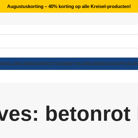
Augustuskorting – 40% korting op alle Kreisel-producten!
RIJK
LIJM
VLOERCOATING
STUCEN
BETON CIRE
GEREEDSCHAP
ISOLAT
ves: betonrot 