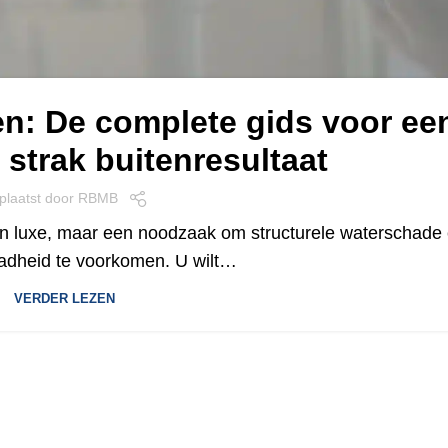
en: De complete gids voor ee
strak buitenresultaat
plaatst door
RBMB
en luxe, maar een noodzaak om structurele waterschade
ladheid te voorkomen. U wilt…
VERDER LEZEN