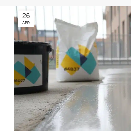
26
APR