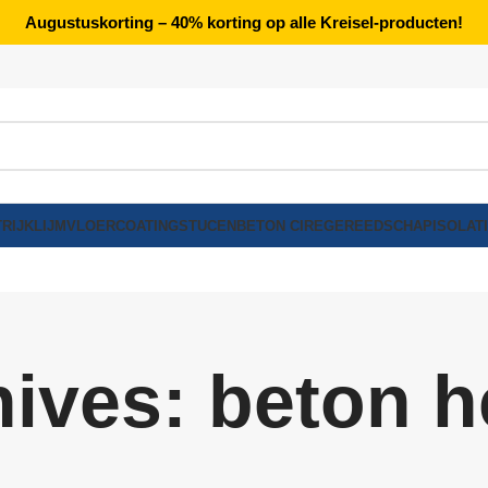
Augustuskorting – 40% korting op alle Kreisel-producten!
RIJK
LIJM
VLOERCOATING
STUCEN
BETON CIRE
GEREEDSCHAP
ISOLAT
ives: beton h