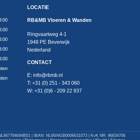
LOCATIE
8:00
RB&MB Vloeren & Wanden
8:00
Ringvaartweg 4-1
8:00
1948 PE Beverwijk
8:00
Nederland
8:00
CONTACT
oten
E:
info@rbmb.nl
oten
T: +31 (
0) 251 - 343 060
W: +
31 (0)6 - 209 22 937
L867784684B01 | IBAN: NL95INGB0006631073 | KvK NR: 96834706