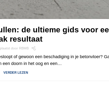
ullen: de ultieme gids voor e
ak resultaat
plaatst door
RBMB
esloopt of gewoon een beschadiging in je betonvloer? G
jn een doorn in het oog en een…
VERDER LEZEN