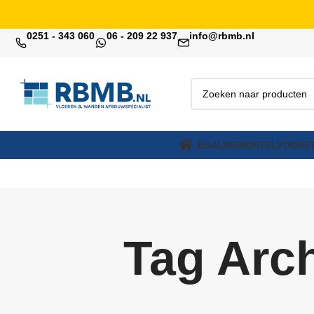
0251 - 343 060
06 - 209 22 937
info@rbmb.nl
EGALINE
MORTEL
VOORST
Tag Arch