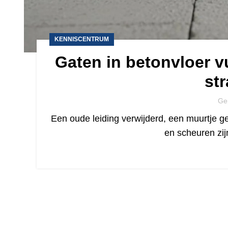
KENNISCENTRUM
Gaten in betonvloer v
str
Ge
Een oude leiding verwijderd, een muurtje g
en scheuren zi