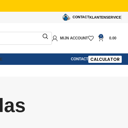
CONTACT
KLANTENSERVICE
0
MIJN ACCOUNT
0.00
CALCULATOR
CONTACT
IE
las