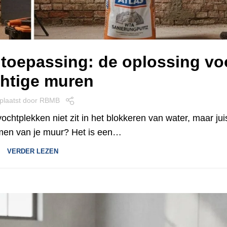
 toepassing: de oplossing vo
htige muren
plaatst door
RBMB
chtplekken niet zit in het blokkeren van water, maar juis
men van je muur? Het is een…
VERDER LEZEN