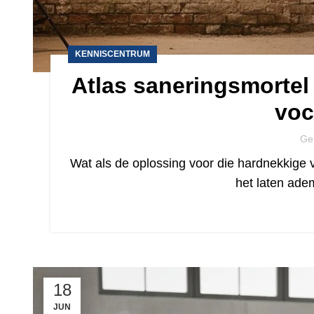
KENNISCENTRUM
Atlas saneringsmortel
voc
Ge
Wat als de oplossing voor die hardnekkige vo
het laten ade
18
JUN