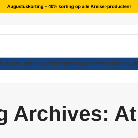
Augustuskorting – 40% korting op alle Kreisel-producten!
RIJK
LIJM
VLOERCOATING
STUCEN
BETON CIRE
GEREEDSCHAP
ISOLAT
g Archives: At