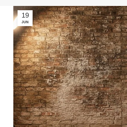
19
JUN