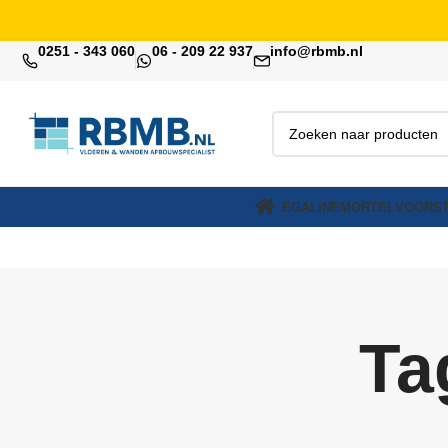
0251 - 343 060
06 - 209 22 937
info@rbmb.nl
EGALINE
MORTEL
VOORST
Ta