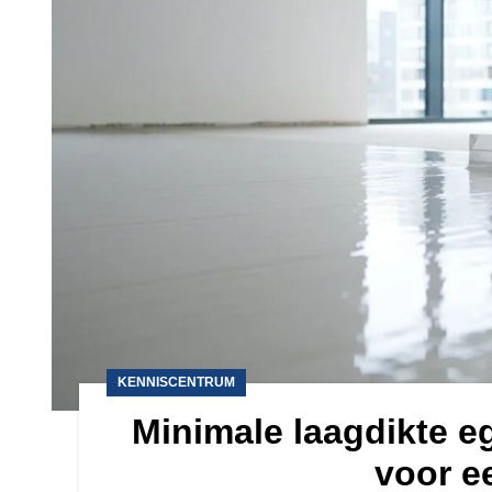
KENNISCENTRUM
Minimale laagdikte e
voor e