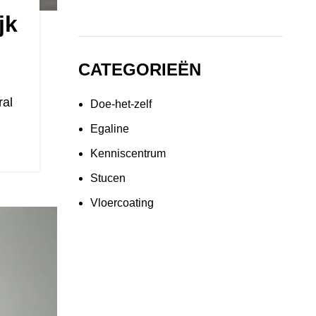
jk
CATEGORIEËN
ral
Doe-het-zelf
Egaline
Kenniscentrum
Stucen
Vloercoating