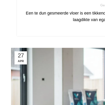
Ge
Een te dun gesmeerde vloer is een tikken
laagdikte van eg
27
APR