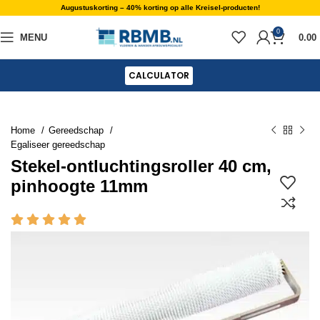
Augustuskorting – 40% korting op alle Kreisel-producten!
0
MENU
0.00
CALCULATOR
Home
Gereedschap
Egaliseer gereedschap
Stekel-ontluchtingsroller 40 cm,
pinhoogte 11mm