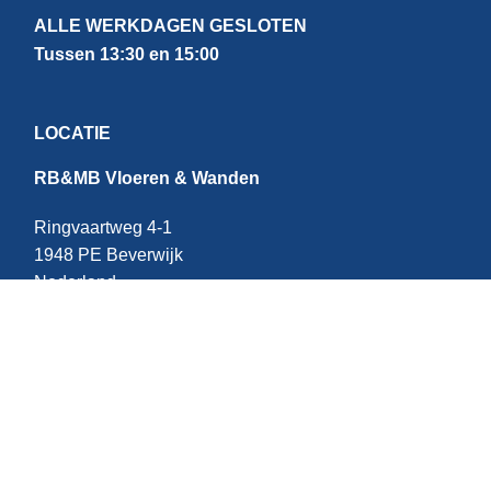
ALLE WERKDAGEN GESLOTEN
Tussen 13:30 en 15:00
LOCATIE
RB&MB Vloeren & Wanden
Ringvaartweg 4-1
1948 PE Beverwijk
Nederland
CONTACT
E:
info@rbmb.nl
T: +31 (
0) 251 - 343 060
W: +
31 (0)6 - 209 22 937