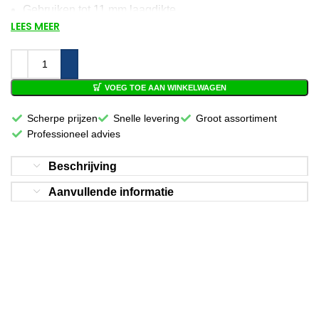
Gebruiken tot 11 mm laagdikte
LEES MEER
Met verstelbare rolhouder 40-70 cm
Voor 12:00 besteld, volgende werkdag in
VOEG TOE AAN WINKELWAGEN
huis!
Scherpe prijzen
Snelle levering
Groot assortiment
Professioneel advies
Beschrijving
Aanvullende informatie