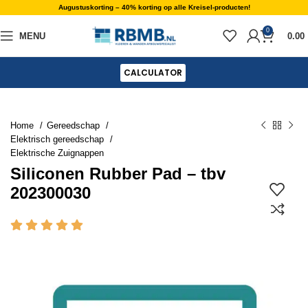
Augustuskorting – 40% korting op alle Kreisel-producten!
0
MENU
0.00
CALCULATOR
Home
Gereedschap
Elektrisch gereedschap
Elektrische Zuignappen
Siliconen Rubber Pad – tbv
202300030