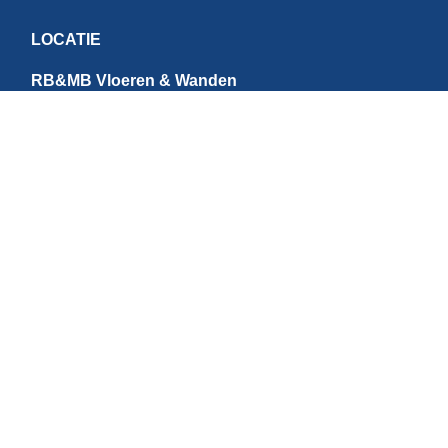
LOCATIE
RB&MB Vloeren & Wanden
Ringvaartweg 4-1
1948 PE Beverwijk
Nederland
CONTACT
E:
info@rbmb.nl
T: +31 (
0) 251 - 343 060
W: +
31 (0)6 - 209 22 937
Direct betalen
BTW NR: NL867784684B01 | IBAN: NL95INGB0006631073 | KvK NR: