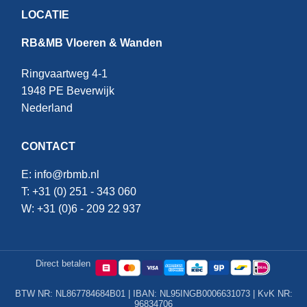
LOCATIE
RB&MB Vloeren & Wanden
Ringvaartweg 4-1
1948 PE Beverwijk
Nederland
CONTACT
E:
info@rbmb.nl
T: +31 (
0) 251 - 343 060
W: +
31 (0)6 - 209 22 937
Direct betalen
BTW NR: NL867784684B01 | IBAN: NL95INGB0006631073 | KvK NR:
96834706