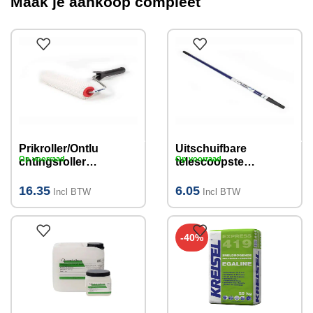
Maak je aankoop compleet
Prikroller/Ontlu
Uitschuifbare
Op voorraad
Op voorraad
chtingsroller
telescoopsteel
nylon
1 tot 2 meter
pinhoogte
16.35
6.05
Incl BTW
Incl BTW
11mm, 25 cm
-40%