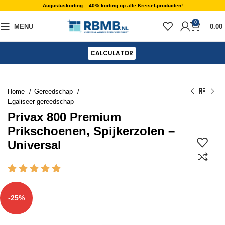
Augustuskorting – 40% korting op alle Kreisel-producten!
0
MENU
0.00
CALCULATOR
Home
Gereedschap
Egaliseer gereedschap
Privax 800 Premium
Prikschoenen, Spijkerzolen –
Universal
-25%