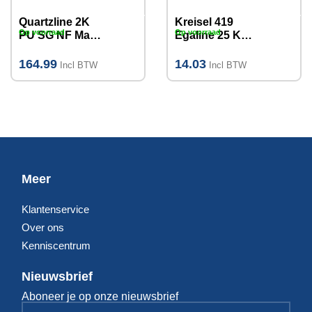
Quartzline 2K
Kreisel 419
Op voorraad
Op voorraad
PU SG NF Mat
Egaline 25 KG
Transparant
2-100mm
Coating 5kg
164.99
14.03
Incl BTW
Incl BTW
(-/+30m2)
Meer
Klantenservice
Over ons
Kenniscentrum
Nieuwsbrief
Aboneer je op onze nieuwsbrief