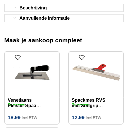
in huis!
Beschrijving
Aanvullende informatie
Maak je aankoop compleet
Venetiaans
Spackmes RVS
Op voorraad
Op voorraad
Pleister Spaan
met Softgrip
RVS
handvat
240x115mm
500mm
18.99
12.99
Incl BTW
Incl BTW