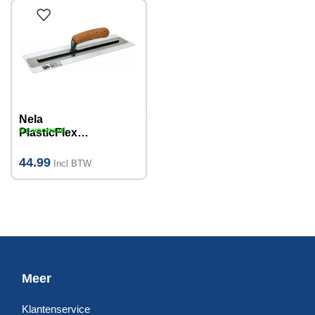
Nela
Op voorraad
PlasticFlex
Decorative
spaan met
44.99
Incl BTW
kurken handvat
280 x 110 mm
Meer
Klantenservice