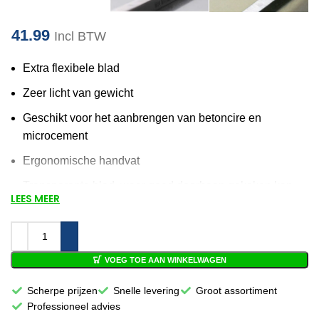
41.99
Incl BTW
Extra flexibele blad
Zeer licht van gewicht
Geschikt voor het aanbrengen van betoncire en
microcement
Ergonomische handvat
Transparante blad, waar goed doorheen gekeken kan
LEES MEER
worden
Duurzaam product
Van hoogwaardige kwaliteit
VOEG TOE AAN WINKELWAGEN
Afmeting: 200 x 80mm
Scherpe prijzen
Snelle levering
Groot assortiment
Professioneel advies
Voor 12:00 besteld, volgende werkdag