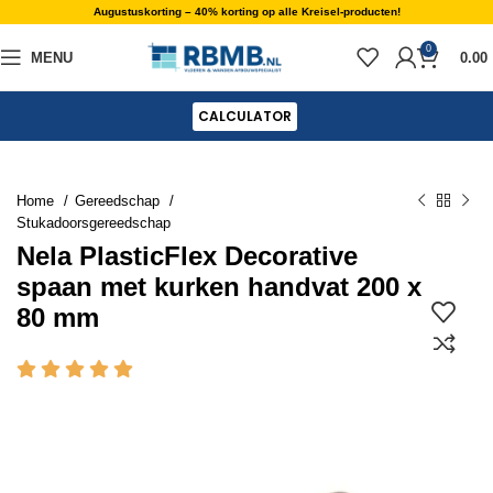
Augustuskorting – 40% korting op alle Kreisel-producten!
0
MENU
0.00
CALCULATOR
Home
Gereedschap
Stukadoorsgereedschap
Nela PlasticFlex Decorative
spaan met kurken handvat 200 x
80 mm