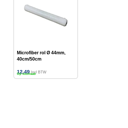
Microfiber rol Ø 44mm,
40cm/50cm
12.49
Incl BTW
Op voorraad