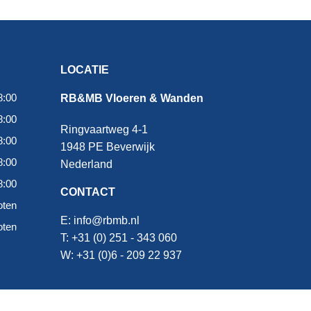
LOCATIE
8:00
RB&MB Vloeren & Wanden
8:00
Ringvaartweg 4-1
8:00
1948 PE Beverwijk
8:00
Nederland
8:00
CONTACT
oten
E:
info@rbmb.nl
oten
T: +31 (
0) 251 - 343 060
W: +
31 (0)6 - 209 22 937