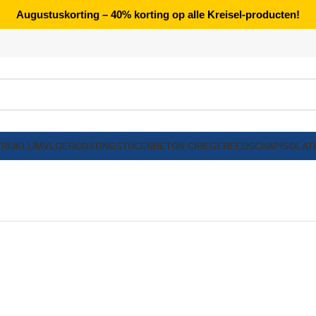
Augustuskorting – 40% korting op alle Kreisel-producten!
RIJK
LIJM
VLOERCOATING
STUCEN
BETON CIRE
GEREEDSCHAP
ISOLAT