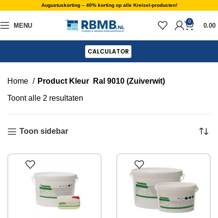
Augustuskorting – 40% korting op alle Kreisel-producten!
0
MENU
0.00
CALCULATOR
Home
Product Kleur
Ral 9010 (Zuiverwit)
Toont alle 2 resultaten
Toon sidebar