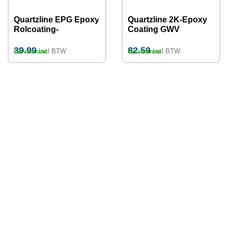
Quartzline EPG Epoxy
Quartzline 2K-Epoxy
Rolcoating-
Coating GWV
Industrieel
Zijdeglans
(watergedragen)
39.99
82.59
Incl BTW
Incl BTW
Op voorraad
Op voorraad