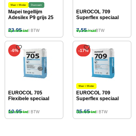
Meer = Minder
Duurzaam
Mapei tegellijm
EUROCOL 709
Adesilex P9 grijs 25
Superflex speciaal
KG
tegellijm grijs, 5KG,
25KG
23.95
7.55
Incl BTW
Incl BTW
Op voorraad
Op voorraad
-6%
-17%
Meer = Minder
EUROCOL 705
EUROCOL 709
Flexibele speciaal
Superflex speciaal
tegellijm, 5KG, 25KG
tegellijm wit, 25KG
10.95
35.65
Incl BTW
Incl BTW
Op voorraad
Op voorraad