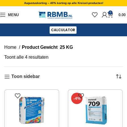
Augustuskorting – 40% korting op alle Kreisel-producten!
0
MENU
0.00
CALCULATOR
Home
Product Gewicht
25 KG
Toont alle 4 resultaten
Toon sidebar
-4%