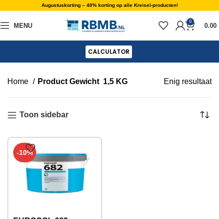
Augustuskorting – 40% korting op alle Kreisel-producten!
0
MENU
0.00
CALCULATOR
Home
Product Gewicht
1,5 KG
Enig resultaat
Toon sidebar
-10%