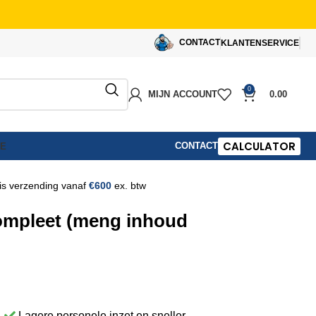
CONTACT
KLANTENSERVICE
0
MIJN ACCOUNT
0.00
CALCULATOR
CONTACT
IE
is verzending vanaf
€600
ex. btw
ompleet (meng inhoud
Lagere personele inzet en sneller