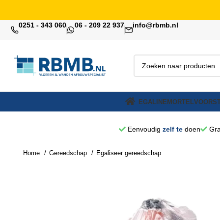
0251 - 343 060
06 - 209 22 937
info@rbmb.nl
EGALINE
MORTEL
VOORST
Eenvoudig
zelf te
doen
Gra
Home
Gereedschap
Egaliseer gereedschap