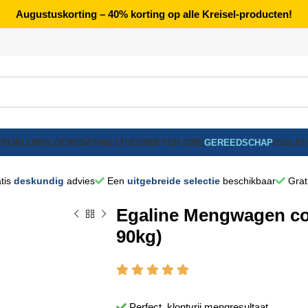
Augustuskorting – 40% korting op alle Kreisel-producten!
RIJK
LIJM
VLOERCOATING
STUCEN
BETON CIRE
GEREEDSCHAP
ISOLAT
tis
deskundig
advies
Een
uitgebreide selectie
beschikbaar
Grat
Egaline Mengwagen c
90kg)
Perfect, klontvrij mengresultaat