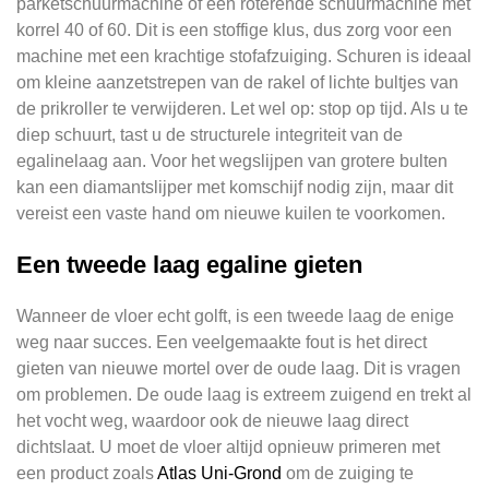
parketschuurmachine of een roterende schuurmachine met
korrel 40 of 60. Dit is een stoffige klus, dus zorg voor een
machine met een krachtige stofafzuiging. Schuren is ideaal
om kleine aanzetstrepen van de rakel of lichte bultjes van
de prikroller te verwijderen. Let wel op: stop op tijd. Als u te
diep schuurt, tast u de structurele integriteit van de
egalinelaag aan. Voor het wegslijpen van grotere bulten
kan een diamantslijper met komschijf nodig zijn, maar dit
vereist een vaste hand om nieuwe kuilen te voorkomen.
Een tweede laag egaline gieten
Wanneer de vloer echt golft, is een tweede laag de enige
weg naar succes. Een veelgemaakte fout is het direct
gieten van nieuwe mortel over de oude laag. Dit is vragen
om problemen. De oude laag is extreem zuigend en trekt al
het vocht weg, waardoor ook de nieuwe laag direct
dichtslaat. U moet de vloer altijd opnieuw primeren met
een product zoals
Atlas Uni-Grond
om de zuiging te