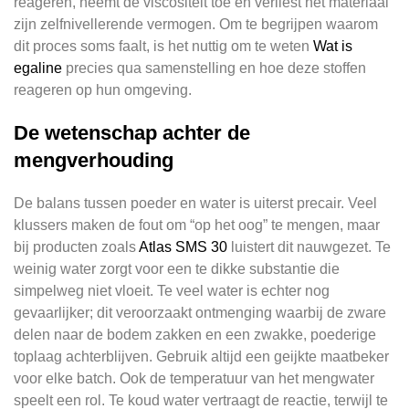
reageren, neemt de viscositeit toe en verliest het materiaal
zijn zelfnivellerende vermogen. Om te begrijpen waarom
dit proces soms faalt, is het nuttig om te weten
Wat is
egaline
precies qua samenstelling en hoe deze stoffen
reageren op hun omgeving.
De wetenschap achter de
mengverhouding
De balans tussen poeder en water is uiterst precair. Veel
klussers maken de fout om “op het oog” te mengen, maar
bij producten zoals
Atlas SMS 30
luistert dit nauwgezet. Te
weinig water zorgt voor een te dikke substantie die
simpelweg niet vloeit. Te veel water is echter nog
gevaarlijker; dit veroorzaakt ontmenging waarbij de zware
delen naar de bodem zakken en een zwakke, poederige
toplaag achterblijven. Gebruik altijd een geijkte maatbeker
voor elke batch. Ook de temperatuur van het mengwater
speelt een rol. Te koud water vertraagt de reactie, terwijl te