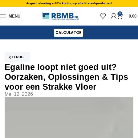
Augustuskorting – 40% korting op alle Kreisel-producten!
0
MENU
0.00
CALCULATOR
TERUG
Egaline loopt niet goed uit?
Oorzaken, Oplossingen & Tips
voor een Strakke Vloer
Mei 12, 2026