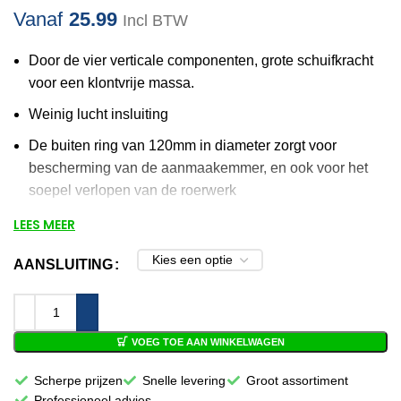
Vanaf
25.99
Incl BTW
Door de vier verticale componenten, grote schuifkracht
voor een klontvrije massa.
Weinig lucht insluiting
De buiten ring van 120mm in diameter zorgt voor
bescherming van de aanmaakemmer, en ook voor het
soepel verlopen van de roerwerk
Flexibele aansluitingen
LEES MEER
Afmeting: 120x590mm
AANSLUITING
Vóór 12:00 besteld, volgende werkdag in
huis!
VOEG TOE AAN WINKELWAGEN
Scherpe prijzen
Snelle levering
Groot assortiment
Professioneel advies