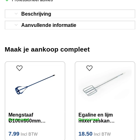
Beschrijving
Aanvullende informatie
Maak je aankoop compleet
Mengstaaf
Egaline en lijm
Op voorraad
Op voorraad
Ø100x600mm
mixer zeskant,
tot 20kg
120 mm
7.99
18.50
Incl BTW
Incl BTW