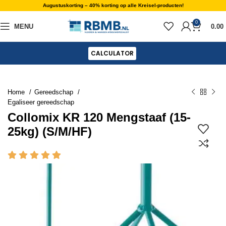
Augustuskorting – 40% korting op alle Kreisel-producten!
0
MENU
0.00
CALCULATOR
Home
Gereedschap
Egaliseer gereedschap
Collomix KR 120 Mengstaaf (15-
25kg) (S/M/HF)