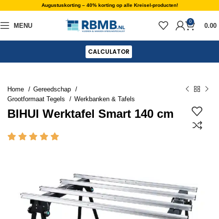
Augustuskorting – 40% korting op alle Kreisel-producten!
0
MENU
0.00
CALCULATOR
Home
Gereedschap
Grootformaat Tegels
Werkbanken & Tafels
BIHUI Werktafel Smart 140 cm