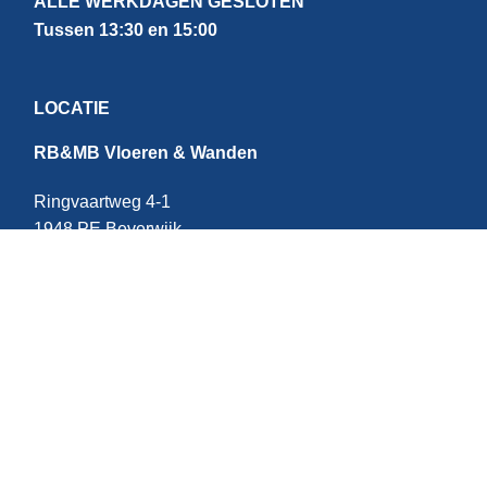
ALLE WERKDAGEN GESLOTEN
Tussen 13:30 en 15:00
LOCATIE
RB&MB Vloeren & Wanden
Ringvaartweg 4-1
1948 PE Beverwijk
Nederland
CONTACT
E:
info@rbmb.nl
T: +31 (
0) 251 - 343 060
W: +
31 (0)6 - 209 22 937