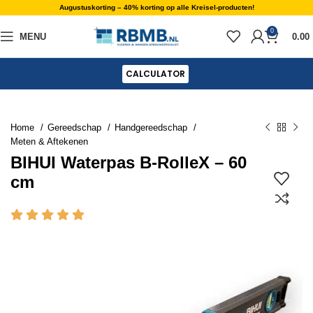
Augustuskorting – 40% korting op alle Kreisel-producten!
0
MENU
0.00
CALCULATOR
Home
Gereedschap
Handgereedschap
Meten & Aftekenen
BIHUI Waterpas B-RolleX – 60
cm