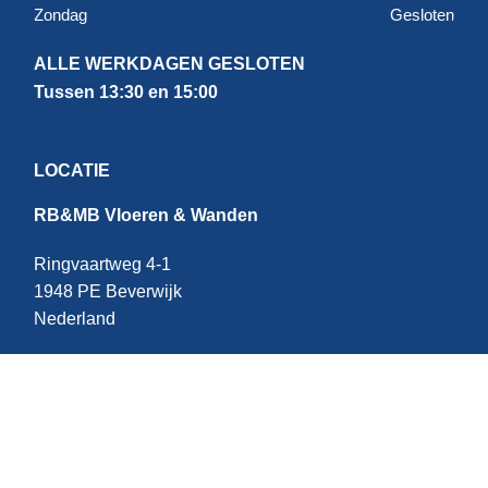
Zondag
Gesloten
ALLE WERKDAGEN GESLOTEN
Tussen 13:30 en 15:00
LOCATIE
RB&MB Vloeren & Wanden
Ringvaartweg 4-1
1948 PE Beverwijk
Nederland
CONTACT
E:
info@rbmb.nl
T: +31 (
0) 251 - 343 060
W: +
31 (0)6 - 209 22 937