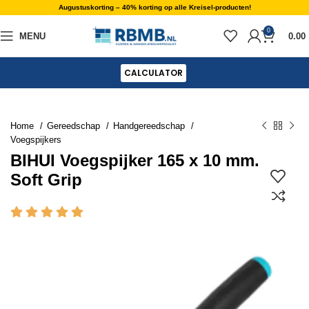
Augustuskorting – 40% korting op alle Kreisel-producten!
0
MENU
0.00
CALCULATOR
Home
Gereedschap
Handgereedschap
Voegspijkers
BIHUI Voegspijker 165 x 10 mm.
Soft Grip