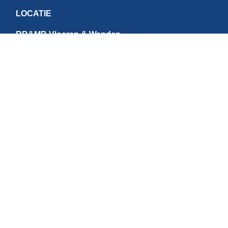
LOCATIE
RB&MB Vloeren & Wanden
Ringvaartweg 4-1
1948 PE Beverwijk
Nederland
CONTACT
E:
info@rbmb.nl
T: +31 (
0) 251 - 343 060
W: +
31 (0)6 - 209 22 937
Direct betalen
BTW NR: NL867784684B01 | IBAN: NL95INGB0006631073 | KvK NR: