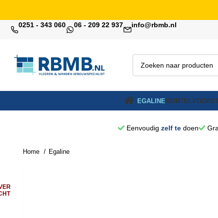
0251 - 343 060
06 - 209 22 937
info@rbmb.nl
EGALINE
MORTEL
VOORST
Eenvoudig
zelf te
doen
Gra
Home
Egaline
VER
CHT