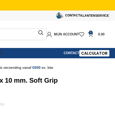
CONTACT
KLANTENSERVICE
0
MIJN ACCOUNT
0.00
CALCULATOR
CONTACT
IE
is verzending vanaf
€600
ex. btw
x 10 mm. Soft Grip
rip