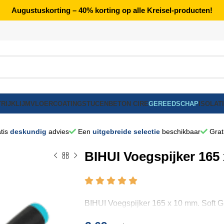
Augustuskorting – 40% korting op alle Kreisel-producten!
RIJK
LIJM
VLOERCOATING
STUCEN
BETON CIRE
GEREEDSCHAP
ISOLAT
tis
deskundig
advies
Een
uitgebreide selectie
beschikbaar
Grat
BIHUI Voegspijker 165 
BIHUI Voegspijker 165 x 10 mm. Soft G