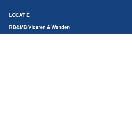
LOCATIE
RB&MB Vloeren & Wanden
Ringvaartweg 4-1
1948 PE Beverwijk
Nederland
CONTACT
E:
info@rbmb.nl
T: +31 (
0) 251 - 343 060
W: +
31 (0)6 - 209 22 937
Direct betalen