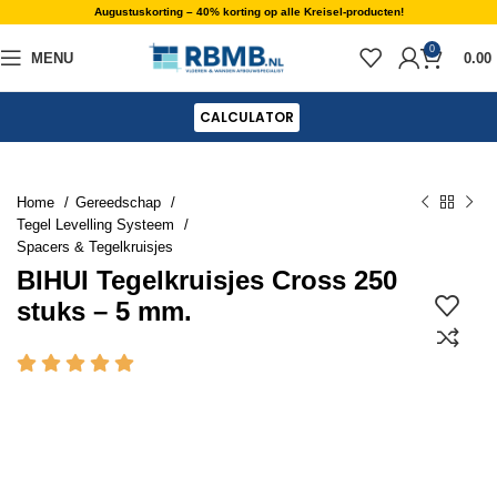
Augustuskorting – 40% korting op alle Kreisel-producten!
0
MENU
0.00
CALCULATOR
Home
Gereedschap
Tegel Levelling Systeem
Spacers & Tegelkruisjes
BIHUI Tegelkruisjes Cross 250
stuks – 5 mm.