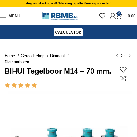
Augustuskorting – 40% korting op alle Kreisel-producten!
0
MENU
0.00
CALCULATOR
Home
Gereedschap
Diamant
Diamantboren
BIHUI Tegelboor M14 – 70 mm.