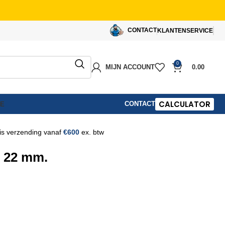
CONTACT
KLANTENSERVICE
0
MIJN ACCOUNT
0.00
CALCULATOR
CONTACT
IE
is verzending vanaf
€600
ex. btw
– 22 mm.