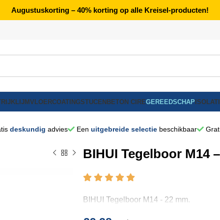
Augustuskorting – 40% korting op alle Kreisel-producten!
RIJK
LIJM
VLOERCOATING
STUCEN
BETON CIRE
GEREEDSCHAP
ISOLAT
tis
deskundig
advies
Een
uitgebreide selectie
beschikbaar
Grat
BIHUI Tegelboor M14 
BIHUI Tegelboor M14 - 22 mm.