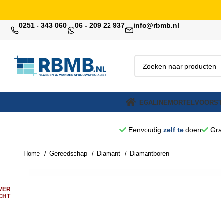
0251 - 343 060
06 - 209 22 937
info@rbmb.nl
EGALINE
MORTEL
VOORST
Eenvoudig
zelf te
doen
Gra
Home
Gereedschap
Diamant
Diamantboren
VER
CHT