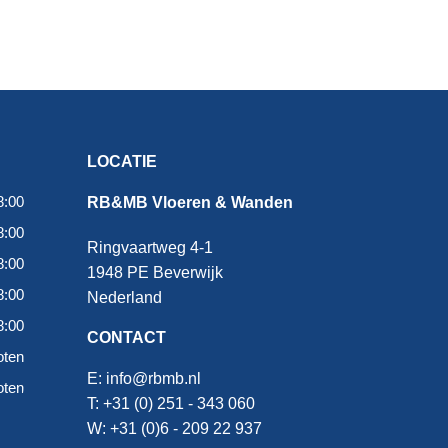
LOCATIE
8:00
RB&MB Vloeren & Wanden
8:00
Ringvaartweg 4-1
8:00
1948 PE Beverwijk
8:00
Nederland
8:00
CONTACT
oten
E:
info@rbmb.nl
oten
T: +31 (
0) 251 - 343 060
W: +
31 (0)6 - 209 22 937