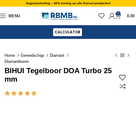
Augustuskorting – 40% korting op alle Kreisel-producten!
0
MENU
0.00
CALCULATOR
Home
Gereedschap
Diamant
Diamantboren
BIHUI Tegelboor DOA Turbo 25
mm