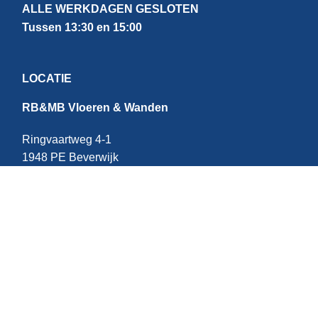
ALLE WERKDAGEN GESLOTEN
Tussen 13:30 en 15:00
LOCATIE
RB&MB Vloeren & Wanden
Ringvaartweg 4-1
1948 PE Beverwijk
Nederland
CONTACT
E:
info@rbmb.nl
T: +31 (
0) 251 - 343 060
W: +
31 (0)6 - 209 22 937