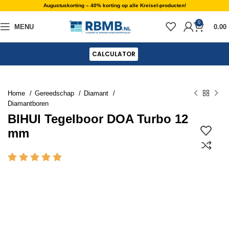
Augustuskorting – 40% korting op alle Kreisel-producten!
0
MENU
0.00
CALCULATOR
Home
Gereedschap
Diamant
Diamantboren
BIHUI Tegelboor DOA Turbo 12
mm