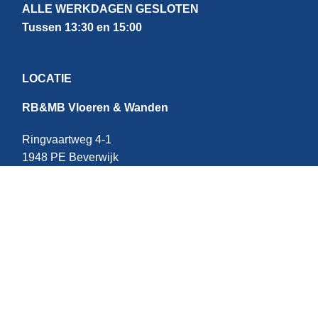
ALLE WERKDAGEN GESLOTEN
Tussen 13:30 en 15:00
LOCATIE
RB&MB Vloeren & Wanden
Ringvaartweg 4-1
1948 PE Beverwijk
Nederland
CONTACT
E:
info@rbmb.nl
T: +31 (
0) 251 - 343 060
W: +
31 (0)6 - 209 22 937