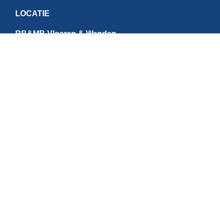
LOCATIE
RB&MB Vloeren & Wanden
Ringvaartweg 4-1
1948 PE Beverwijk
Nederland
CONTACT
E:
info@rbmb.nl
T: +31 (
0) 251 - 343 060
W: +
31 (0)6 - 209 22 937
Direct betalen
BTW NR: NL867784684B01 | IBAN: NL95INGB0006631073 | KvK NR: