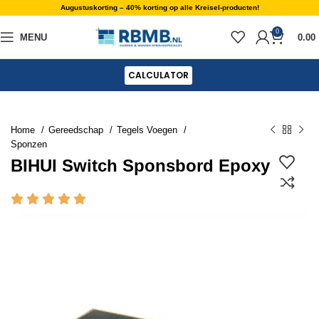
Augustuskorting – 40% korting op alle Kreisel-producten!
0
MENU
0.00
CALCULATOR
Home
Gereedschap
Tegels Voegen
Sponzen
BIHUI Switch Sponsbord Epoxy