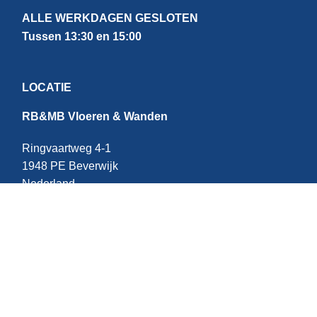
ALLE WERKDAGEN GESLOTEN
Tussen 13:30 en 15:00
LOCATIE
RB&MB Vloeren & Wanden
Ringvaartweg 4-1
1948 PE Beverwijk
Nederland
CONTACT
E:
info@rbmb.nl
T: +31 (
0) 251 - 343 060
W: +
31 (0)6 - 209 22 937