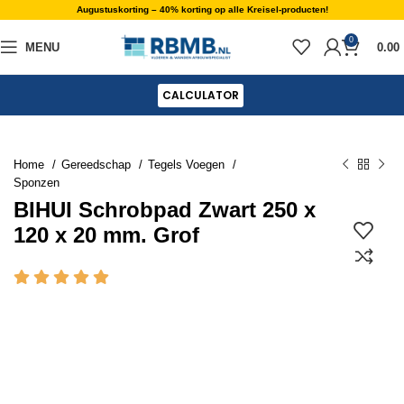
Augustuskorting – 40% korting op alle Kreisel-producten!
0
MENU
0.00
CALCULATOR
Home
Gereedschap
Tegels Voegen
Sponzen
BIHUI Schrobpad Zwart 250 x
120 x 20 mm. Grof