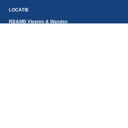
LOCATIE
RB&MB Vloeren & Wanden
Ringvaartweg 4-1
1948 PE Beverwijk
Nederland
CONTACT
E:
info@rbmb.nl
T: +31 (
0) 251 - 343 060
W: +
31 (0)6 - 209 22 937
Direct betalen
BTW NR: NL867784684B01 | IBAN: NL95INGB0006631073 | KvK NR: