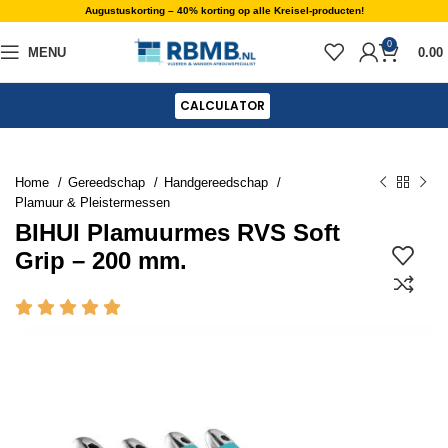
Augustuskorting – 40% korting op alle Kreisel-producten!
0
MENU
0.00
CALCULATOR
Home
Gereedschap
Handgereedschap
Plamuur & Pleistermessen
BIHUI Plamuurmes RVS Soft
Grip – 200 mm.