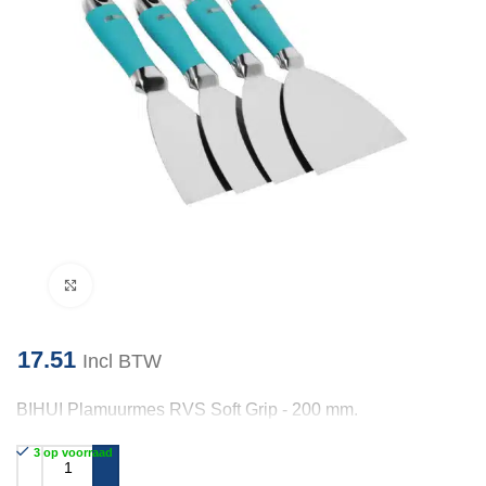
Klik om te vergroten
17.51
Incl BTW
BIHUI Plamuurmes RVS Soft Grip - 200 mm.
3 op voorraad