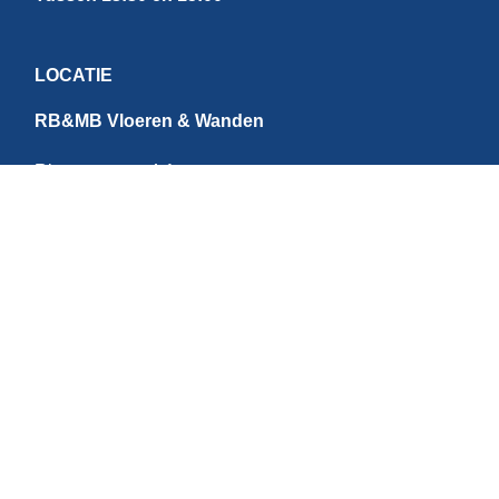
LOCATIE
RB&MB Vloeren & Wanden
Ringvaartweg 4-1
1948 PE Beverwijk
Nederland
CONTACT
E:
info@rbmb.nl
T: +31 (
0) 251 - 343 060
W: +
31 (0)6 - 209 22 937
Direct betalen